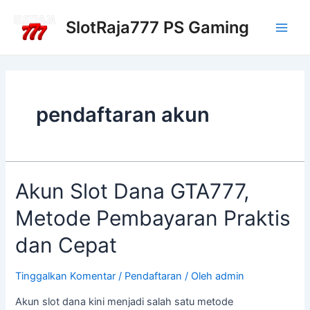
Lewati
Main
ke
SlotRaja777 PS Gaming
Men
konten
pendaftaran akun
Akun
Akun Slot Dana GTA777,
Slot
Metode Pembayaran Praktis
Dana
GTA777,
dan Cepat
Metode
Pembayaran
Tinggalkan Komentar
/
Pendaftaran
/ Oleh
admin
Praktis
dan
Akun slot dana kini menjadi salah satu metode