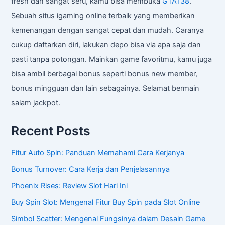
fresh dan sangat seru, kamu bisa membuka
GTA138
.
Sebuah situs igaming online terbaik yang memberikan
kemenangan dengan sangat cepat dan mudah. Caranya
cukup daftarkan diri, lakukan depo bisa via apa saja dan
pasti tanpa potongan. Mainkan game favoritmu, kamu juga
bisa ambil berbagai bonus seperti bonus new member,
bonus mingguan dan lain sebagainya. Selamat bermain
salam jackpot.
Recent Posts
Fitur Auto Spin: Panduan Memahami Cara Kerjanya
Bonus Turnover: Cara Kerja dan Penjelasannya
Phoenix Rises: Review Slot Hari Ini
Buy Spin Slot: Mengenal Fitur Buy Spin pada Slot Online
Simbol Scatter: Mengenal Fungsinya dalam Desain Game