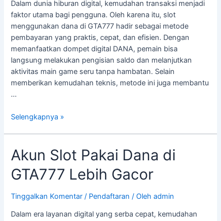
Dalam dunia hiburan digital, kemudahan transaksi menjadi
Seru
faktor utama bagi pengguna. Oleh karena itu, slot
menggunakan dana di GTA777 hadir sebagai metode
pembayaran yang praktis, cepat, dan efisien. Dengan
memanfaatkan dompet digital DANA, pemain bisa
langsung melakukan pengisian saldo dan melanjutkan
aktivitas main game seru tanpa hambatan. Selain
memberikan kemudahan teknis, metode ini juga membantu
…
Selengkapnya »
Akun
Akun Slot Pakai Dana di
Slot
GTA777 Lebih Gacor
Pakai
Dana
di
Tinggalkan Komentar
/
Pendaftaran
/ Oleh
admin
GTA777
Dalam era layanan digital yang serba cepat, kemudahan
Lebih