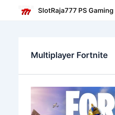
Lewati
SlotRaja777 PS Gaming
ke
konten
Multiplayer Fortnite
Fortnite:
Review
Tips
dan