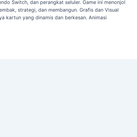
tendo Switch, dan perangkat seluler. Game ini menonjol
mbak, strategi, dan membangun. Grafis dan Visual
aya kartun yang dinamis dan berkesan. Animasi