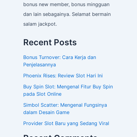
bonus new member, bonus mingguan
dan lain sebagainya. Selamat bermain
salam jackpot.
Recent Posts
Bonus Turnover: Cara Kerja dan
Penjelasannya
Phoenix Rises: Review Slot Hari Ini
Buy Spin Slot: Mengenal Fitur Buy Spin
pada Slot Online
Simbol Scatter: Mengenal Fungsinya
dalam Desain Game
Provider Slot Baru yang Sedang Viral