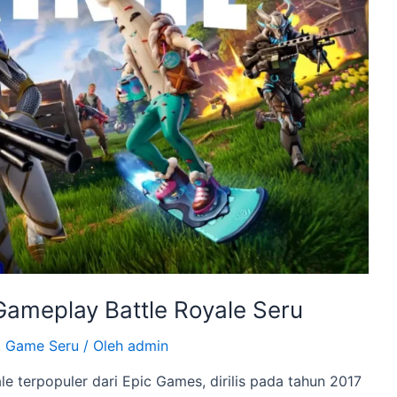
 Gameplay Battle Royale Seru
,
Game Seru
/ Oleh
admin
le terpopuler dari Epic Games, dirilis pada tahun 2017