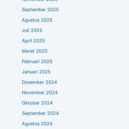
September 2025
Agustus 2025
Juli 2025
April 2025
Maret 2025
Februari 2025
Januari 2025
Desember 2024
November 2024
Oktober 2024
September 2024
Agustus 2024