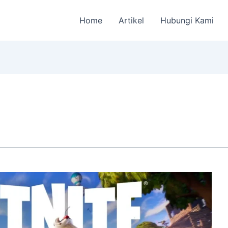
Home
Artikel
Hubungi Kami