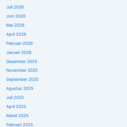
Juli 2026
Juni 2026
Mei 2026
April 2026
Februari 2026
Januari 2026
Desember 2025
November 2025
September 2025
Agustus 2025
Juli 2025
April 2025
Maret 2025
Februari 2025