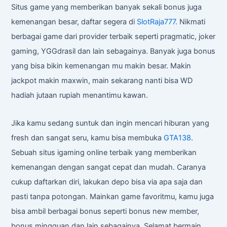
Situs game yang memberikan banyak sekali bonus juga
kemenangan besar, daftar segera di
SlotRaja777
. Nikmati
berbagai game dari provider terbaik seperti pragmatic, joker
gaming, YGGdrasil dan lain sebagainya. Banyak juga bonus
yang bisa bikin kemenangan mu makin besar. Makin
jackpot makin maxwin, main sekarang nanti bisa WD
hadiah jutaan rupiah menantimu kawan.
Jika kamu sedang suntuk dan ingin mencari hiburan yang
fresh dan sangat seru, kamu bisa membuka
GTA138
.
Sebuah situs igaming online terbaik yang memberikan
kemenangan dengan sangat cepat dan mudah. Caranya
cukup daftarkan diri, lakukan depo bisa via apa saja dan
pasti tanpa potongan. Mainkan game favoritmu, kamu juga
bisa ambil berbagai bonus seperti bonus new member,
bonus mingguan dan lain sebagainya. Selamat bermain