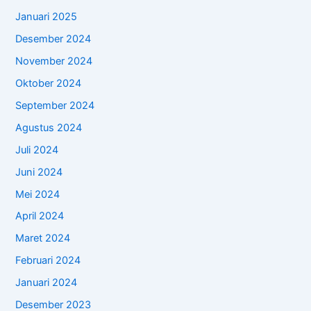
Januari 2025
Desember 2024
November 2024
Oktober 2024
September 2024
Agustus 2024
Juli 2024
Juni 2024
Mei 2024
April 2024
Maret 2024
Februari 2024
Januari 2024
Desember 2023