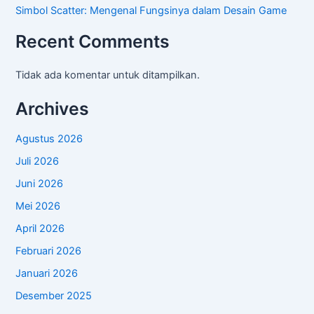
Simbol Scatter: Mengenal Fungsinya dalam Desain Game
Recent Comments
Tidak ada komentar untuk ditampilkan.
Archives
Agustus 2026
Juli 2026
Juni 2026
Mei 2026
April 2026
Februari 2026
Januari 2026
Desember 2025