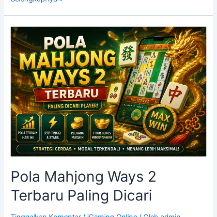
Pola
Mahjong
Ways
2
Terbaru
Paling
Dicari
Pola Mahjong Ways 2
Terbaru Paling Dicari