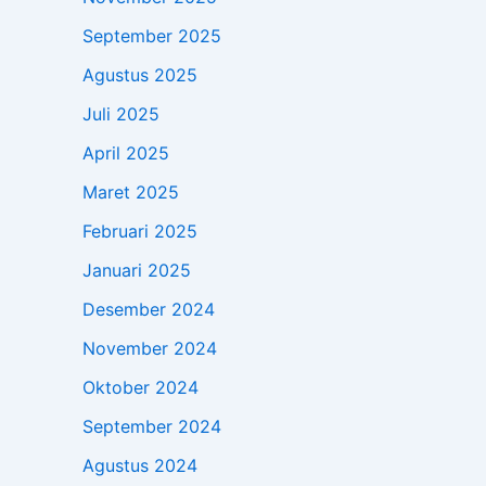
September 2025
Agustus 2025
Juli 2025
April 2025
Maret 2025
Februari 2025
Januari 2025
Desember 2024
November 2024
Oktober 2024
September 2024
Agustus 2024