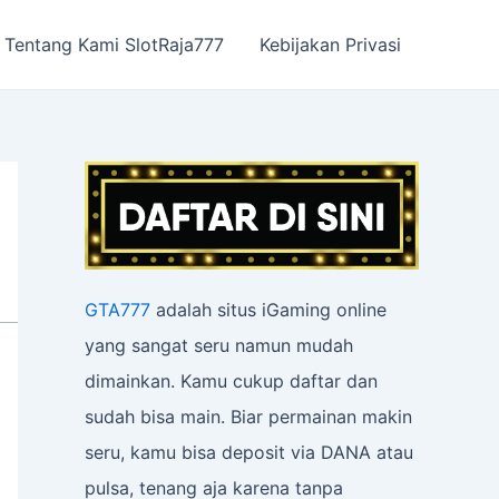
Tentang Kami SlotRaja777
Kebijakan Privasi
GTA777
adalah situs iGaming online
yang sangat seru namun mudah
dimainkan. Kamu cukup daftar dan
sudah bisa main. Biar permainan makin
seru, kamu bisa deposit via DANA atau
pulsa, tenang aja karena tanpa