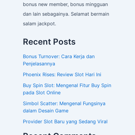
bonus new member, bonus mingguan
dan lain sebagainya. Selamat bermain
salam jackpot.
Recent Posts
Bonus Turnover: Cara Kerja dan
Penjelasannya
Phoenix Rises: Review Slot Hari Ini
Buy Spin Slot: Mengenal Fitur Buy Spin
pada Slot Online
Simbol Scatter: Mengenal Fungsinya
dalam Desain Game
Provider Slot Baru yang Sedang Viral