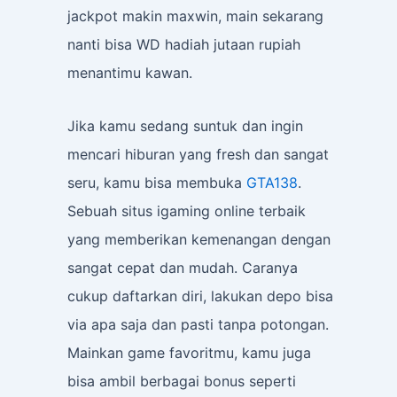
jackpot makin maxwin, main sekarang
nanti bisa WD hadiah jutaan rupiah
menantimu kawan.
Jika kamu sedang suntuk dan ingin
mencari hiburan yang fresh dan sangat
seru, kamu bisa membuka
GTA138
.
Sebuah situs igaming online terbaik
yang memberikan kemenangan dengan
sangat cepat dan mudah. Caranya
cukup daftarkan diri, lakukan depo bisa
via apa saja dan pasti tanpa potongan.
Mainkan game favoritmu, kamu juga
bisa ambil berbagai bonus seperti