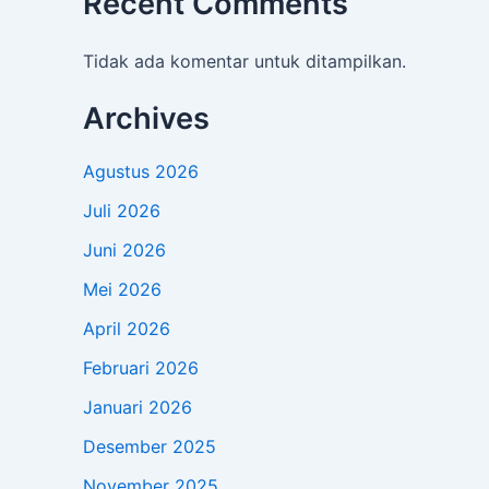
Recent Comments
Tidak ada komentar untuk ditampilkan.
Archives
Agustus 2026
Juli 2026
Juni 2026
Mei 2026
April 2026
Februari 2026
Januari 2026
Desember 2025
November 2025