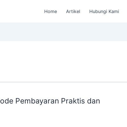
Home
Artikel
Hubungi Kami
tode Pembayaran Praktis dan