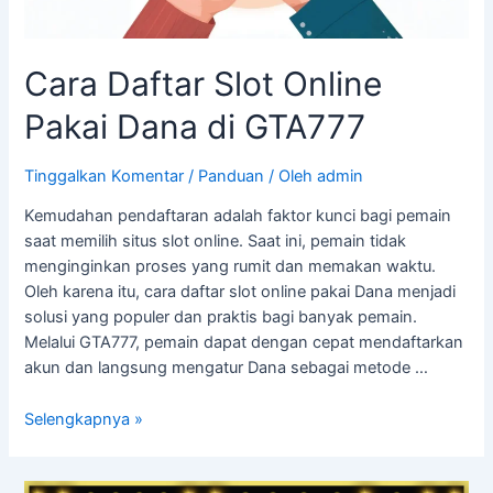
Cara Daftar Slot Online
Pakai Dana di GTA777
Tinggalkan Komentar
/
Panduan
/ Oleh
admin
Kemudahan pendaftaran adalah faktor kunci bagi pemain
saat memilih situs slot online. Saat ini, pemain tidak
menginginkan proses yang rumit dan memakan waktu.
Oleh karena itu, cara daftar slot online pakai Dana menjadi
solusi yang populer dan praktis bagi banyak pemain.
Melalui GTA777, pemain dapat dengan cepat mendaftarkan
akun dan langsung mengatur Dana sebagai metode …
Selengkapnya »