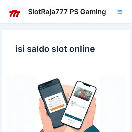
Lewati
Main
ke
SlotRaja777 PS Gaming
Men
konten
isi saldo slot online
Cara
Daftar
Slot
Online
Pakai
Dana
di
GTA777