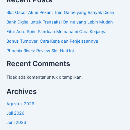
Slot Gacor Akhir Pekan: Tren Game yang Banyak Dicari
Bank Digital untuk Transaksi Online yang Lebih Mudah
Fitur Auto Spin: Panduan Memahami Cara Kerjanya
Bonus Turnover: Cara Kerja dan Penjelasannya
Phoenix Rises: Review Slot Hari Ini
Recent Comments
Tidak ada komentar untuk ditampilkan.
Archives
Agustus 2026
Juli 2026
Juni 2026