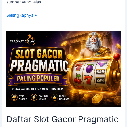
sumber yang jelas …
Selengkapnya »
Daftar
Slot
Gacor
Pragmatic
Paling
Populer
dan
Mudah
Dimainkan
Daftar Slot Gacor Pragmatic