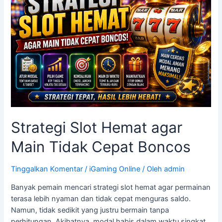
Hemat
agar
Main
Tidak
Cepat
Boncos
Strategi Slot Hemat agar
Main Tidak Cepat Boncos
Tinggalkan Komentar
/
iGaming Online
/ Oleh
admin
Banyak pemain mencari strategi slot hemat agar permainan
terasa lebih nyaman dan tidak cepat menguras saldo.
Namun, tidak sedikit yang justru bermain tanpa
perhitungan. Akibatnya, modal habis dalam waktu singkat