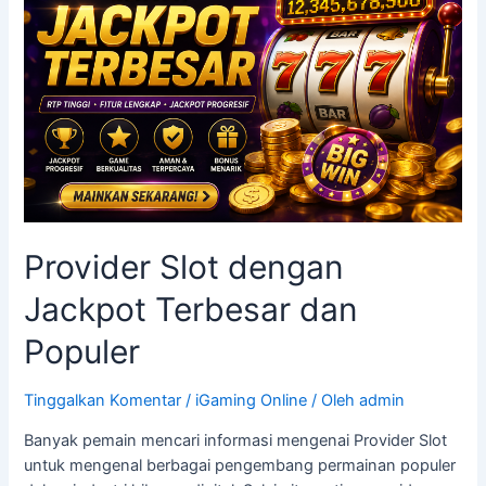
Jackpot
Terbesar
dan
Populer
Provider Slot dengan
Jackpot Terbesar dan
Populer
Tinggalkan Komentar
/
iGaming Online
/ Oleh
admin
Banyak pemain mencari informasi mengenai Provider Slot
untuk mengenal berbagai pengembang permainan populer