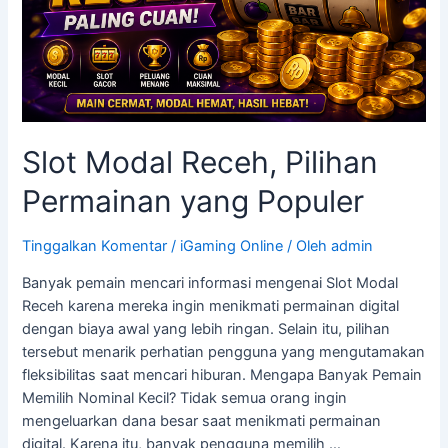
Populer
Slot Modal Receh, Pilihan
Permainan yang Populer
Tinggalkan Komentar
/
iGaming Online
/ Oleh
admin
Banyak pemain mencari informasi mengenai Slot Modal
Receh karena mereka ingin menikmati permainan digital
dengan biaya awal yang lebih ringan. Selain itu, pilihan
tersebut menarik perhatian pengguna yang mengutamakan
fleksibilitas saat mencari hiburan. Mengapa Banyak Pemain
Memilih Nominal Kecil? Tidak semua orang ingin
mengeluarkan dana besar saat menikmati permainan
digital. Karena itu, banyak pengguna memilih …