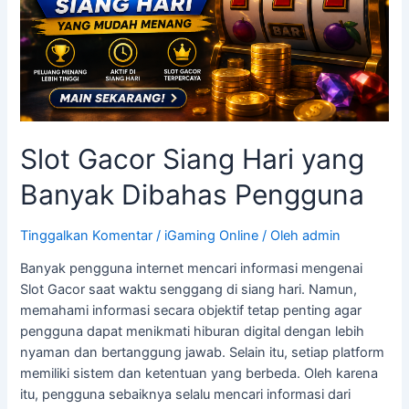
Dibahas
Pengguna
Slot Gacor Siang Hari yang
Banyak Dibahas Pengguna
Tinggalkan Komentar
/
iGaming Online
/ Oleh
admin
Banyak pengguna internet mencari informasi mengenai
Slot Gacor saat waktu senggang di siang hari. Namun,
memahami informasi secara objektif tetap penting agar
pengguna dapat menikmati hiburan digital dengan lebih
nyaman dan bertanggung jawab. Selain itu, setiap platform
memiliki sistem dan ketentuan yang berbeda. Oleh karena
itu, pengguna sebaiknya selalu mencari informasi dari