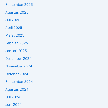
September 2025
Agustus 2025
Juli 2025
April 2025
Maret 2025
Februari 2025
Januari 2025
Desember 2024
November 2024
Oktober 2024
September 2024
Agustus 2024
Juli 2024
Juni 2024