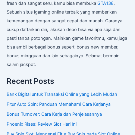
fresh dan sangat seru, kamu bisa membuka
GTA138
.
Sebuah situs igaming online terbaik yang memberikan
kemenangan dengan sangat cepat dan mudah. Caranya
cukup daftarkan diri, lakukan depo bisa via apa saja dan
pasti tanpa potongan. Mainkan game favoritmu, kamu juga
bisa ambil berbagai bonus seperti bonus new member,
bonus mingguan dan lain sebagainya. Selamat bermain
salam jackpot.
Recent Posts
Bank Digital untuk Transaksi Online yang Lebih Mudah
Fitur Auto Spin: Panduan Memahami Cara Kerjanya
Bonus Turnover: Cara Kerja dan Penjelasannya
Phoenix Rises: Review Slot Hari Ini
Buy Spin Slot: Mengenal Fitur Buy Spin pada Slot Online