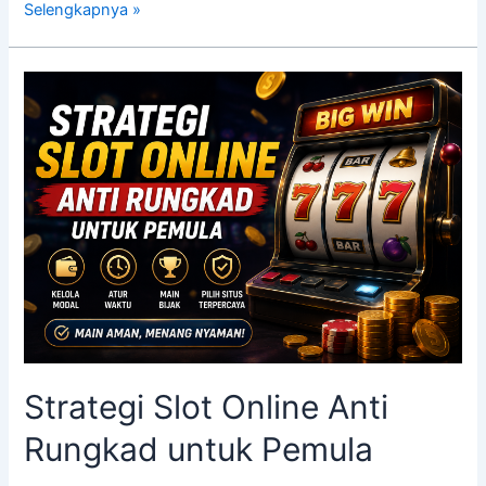
Selengkapnya »
Strategi
Slot
Online
Anti
Rungkad
untuk
Pemula
Strategi Slot Online Anti
Rungkad untuk Pemula