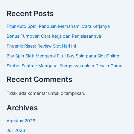
Recent Posts
Fitur Auto Spin: Panduan Memahami Cara Kerjanya
Bonus Turnover: Cara Kerja dan Penjelasannya
Phoenix Rises: Review Slot Hari Ini
Buy Spin Slot: Mengenal Fitur Buy Spin pada Slot Online
Simbol Scatter: Mengenal Fungsinya dalam Desain Game
Recent Comments
Tidak ada komentar untuk ditampilkan.
Archives
Agustus 2026
Juli 2026