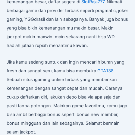
kemenangan besar, daftar segera di
SlotRaja777
. Nikmati
berbagai game dari provider terbaik seperti pragmatic, joker
gaming, YGGdrasil dan lain sebagainya. Banyak juga bonus
yang bisa bikin kemenangan mu makin besar. Makin
jackpot makin maxwin, main sekarang nanti bisa WD
hadiah jutaan rupiah menantimu kawan.
Jika kamu sedang suntuk dan ingin mencari hiburan yang
fresh dan sangat seru, kamu bisa membuka
GTA138
.
Sebuah situs igaming online terbaik yang memberikan
kemenangan dengan sangat cepat dan mudah. Caranya
cukup daftarkan diri, lakukan depo bisa via apa saja dan
pasti tanpa potongan. Mainkan game favoritmu, kamu juga
bisa ambil berbagai bonus seperti bonus new member,
bonus mingguan dan lain sebagainya. Selamat bermain
salam jackpot.