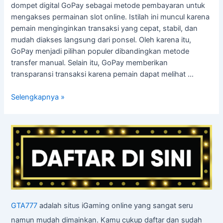
Pembayaran
dompet digital GoPay sebagai metode pembayaran untuk
mengakses permainan slot online. Istilah ini muncul karena
pemain menginginkan transaksi yang cepat, stabil, dan
mudah diakses langsung dari ponsel. Oleh karena itu,
GoPay menjadi pilihan populer dibandingkan metode
transfer manual. Selain itu, GoPay memberikan
transparansi transaksi karena pemain dapat melihat …
Selengkapnya »
GTA777
adalah situs iGaming online yang sangat seru
namun mudah dimainkan. Kamu cukup daftar dan sudah