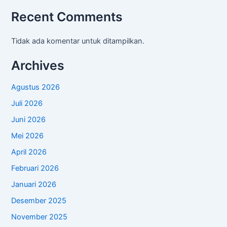
Recent Comments
Tidak ada komentar untuk ditampilkan.
Archives
Agustus 2026
Juli 2026
Juni 2026
Mei 2026
April 2026
Februari 2026
Januari 2026
Desember 2025
November 2025