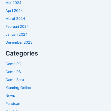
Mei 2024
April 2024
Maret 2024
Februari 2024
Januari 2024
Desember 2023
Categories
Game PC
Game PS
Game Seru
iGaming Online
News
Panduan