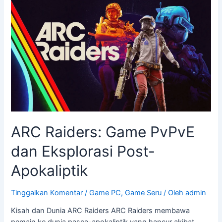
ARC
Raiders:
Game
PvPvE
dan
Eksplorasi
Post-
Apokaliptik
ARC Raiders: Game PvPvE
dan Eksplorasi Post-
Apokaliptik
Tinggalkan Komentar
/
Game PC
,
Game Seru
/ Oleh
admin
Kisah dan Dunia ARC Raiders ARC Raiders membawa