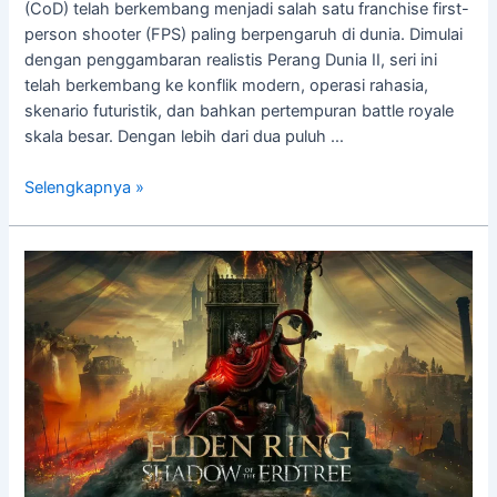
(CoD) telah berkembang menjadi salah satu franchise first-
person shooter (FPS) paling berpengaruh di dunia. Dimulai
dengan penggambaran realistis Perang Dunia II, seri ini
telah berkembang ke konflik modern, operasi rahasia,
skenario futuristik, dan bahkan pertempuran battle royale
skala besar. Dengan lebih dari dua puluh …
Selengkapnya »
Elden
Ring:
Shadow
of
the
Erdtree
Hadirkan
Dunia
Fantasi
Gelap