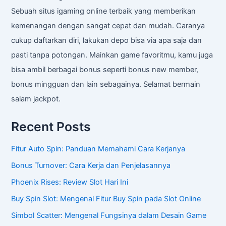
Sebuah situs igaming online terbaik yang memberikan
kemenangan dengan sangat cepat dan mudah. Caranya
cukup daftarkan diri, lakukan depo bisa via apa saja dan
pasti tanpa potongan. Mainkan game favoritmu, kamu juga
bisa ambil berbagai bonus seperti bonus new member,
bonus mingguan dan lain sebagainya. Selamat bermain
salam jackpot.
Recent Posts
Fitur Auto Spin: Panduan Memahami Cara Kerjanya
Bonus Turnover: Cara Kerja dan Penjelasannya
Phoenix Rises: Review Slot Hari Ini
Buy Spin Slot: Mengenal Fitur Buy Spin pada Slot Online
Simbol Scatter: Mengenal Fungsinya dalam Desain Game