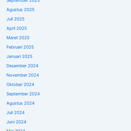
September 2025
Agustus 2025
Juli 2025
April 2025
Maret 2025
Februari 2025
Januari 2025
Desember 2024
November 2024
Oktober 2024
September 2024
Agustus 2024
Juli 2024
Juni 2024