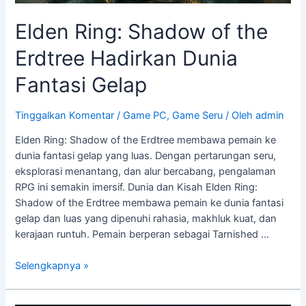
Elden Ring: Shadow of the
Erdtree Hadirkan Dunia
Fantasi Gelap
Tinggalkan Komentar
/
Game PC
,
Game Seru
/ Oleh
admin
Elden Ring: Shadow of the Erdtree membawa pemain ke
dunia fantasi gelap yang luas. Dengan pertarungan seru,
eksplorasi menantang, dan alur bercabang, pengalaman
RPG ini semakin imersif. Dunia dan Kisah Elden Ring:
Shadow of the Erdtree membawa pemain ke dunia fantasi
gelap dan luas yang dipenuhi rahasia, makhluk kuat, dan
kerajaan runtuh. Pemain berperan sebagai Tarnished …
Selengkapnya »