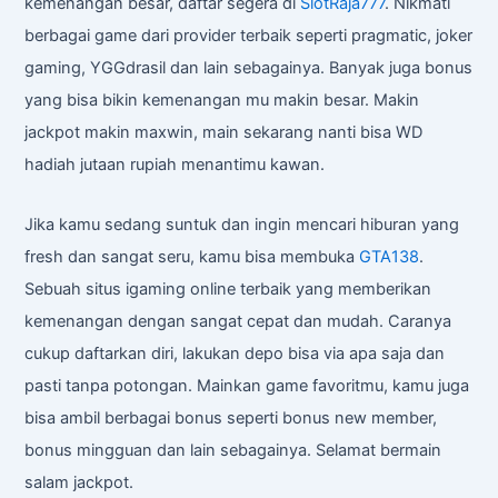
kemenangan besar, daftar segera di
SlotRaja777
. Nikmati
berbagai game dari provider terbaik seperti pragmatic, joker
gaming, YGGdrasil dan lain sebagainya. Banyak juga bonus
yang bisa bikin kemenangan mu makin besar. Makin
jackpot makin maxwin, main sekarang nanti bisa WD
hadiah jutaan rupiah menantimu kawan.
Jika kamu sedang suntuk dan ingin mencari hiburan yang
fresh dan sangat seru, kamu bisa membuka
GTA138
.
Sebuah situs igaming online terbaik yang memberikan
kemenangan dengan sangat cepat dan mudah. Caranya
cukup daftarkan diri, lakukan depo bisa via apa saja dan
pasti tanpa potongan. Mainkan game favoritmu, kamu juga
bisa ambil berbagai bonus seperti bonus new member,
bonus mingguan dan lain sebagainya. Selamat bermain
salam jackpot.