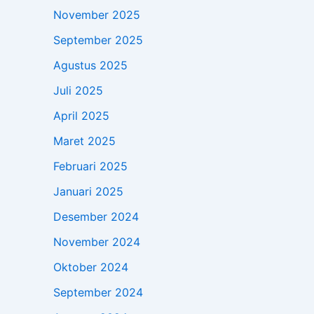
November 2025
September 2025
Agustus 2025
Juli 2025
April 2025
Maret 2025
Februari 2025
Januari 2025
Desember 2024
November 2024
Oktober 2024
September 2024