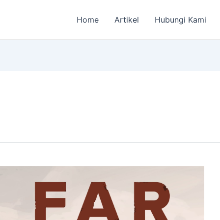
Home
Artikel
Hubungi Kami