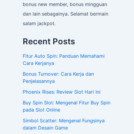
bonus new member, bonus mingguan
dan lain sebagainya. Selamat bermain
salam jackpot.
Recent Posts
Fitur Auto Spin: Panduan Memahami
Cara Kerjanya
Bonus Turnover: Cara Kerja dan
Penjelasannya
Phoenix Rises: Review Slot Hari Ini
Buy Spin Slot: Mengenal Fitur Buy Spin
pada Slot Online
Simbol Scatter: Mengenal Fungsinya
dalam Desain Game