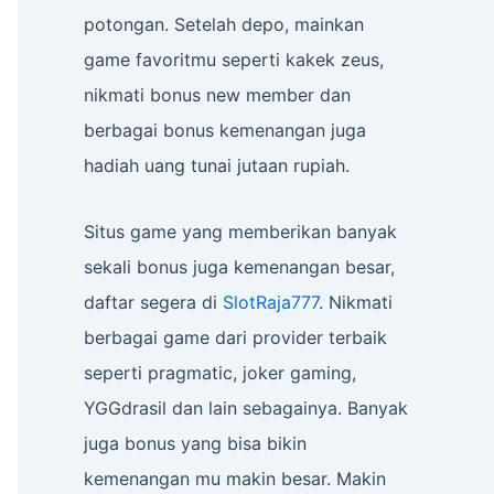
potongan. Setelah depo, mainkan
game favoritmu seperti kakek zeus,
nikmati bonus new member dan
berbagai bonus kemenangan juga
hadiah uang tunai jutaan rupiah.
Situs game yang memberikan banyak
sekali bonus juga kemenangan besar,
daftar segera di
SlotRaja777
. Nikmati
berbagai game dari provider terbaik
seperti pragmatic, joker gaming,
YGGdrasil dan lain sebagainya. Banyak
juga bonus yang bisa bikin
kemenangan mu makin besar. Makin