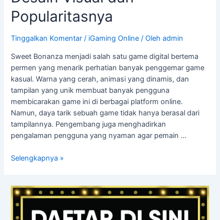
Popularitasnya
Tinggalkan Komentar
/
iGaming Online
/ Oleh
admin
Sweet Bonanza menjadi salah satu game digital bertema
permen yang menarik perhatian banyak penggemar game
kasual. Warna yang cerah, animasi yang dinamis, dan
tampilan yang unik membuat banyak pengguna
membicarakan game ini di berbagai platform online.
Namun, daya tarik sebuah game tidak hanya berasal dari
tampilannya. Pengembang juga menghadirkan
pengalaman pengguna yang nyaman agar pemain …
Selengkapnya »