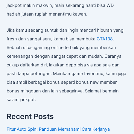
jackpot makin maxwin, main sekarang nanti bisa WD
hadiah jutaan rupiah menantimu kawan.
Jika kamu sedang suntuk dan ingin mencari hiburan yang
fresh dan sangat seru, kamu bisa membuka
GTA138
.
Sebuah situs igaming online terbaik yang memberikan
kemenangan dengan sangat cepat dan mudah. Caranya
cukup daftarkan diri, lakukan depo bisa via apa saja dan
pasti tanpa potongan. Mainkan game favoritmu, kamu juga
bisa ambil berbagai bonus seperti bonus new member,
bonus mingguan dan lain sebagainya. Selamat bermain
salam jackpot.
Recent Posts
Fitur Auto Spin: Panduan Memahami Cara Kerjanya