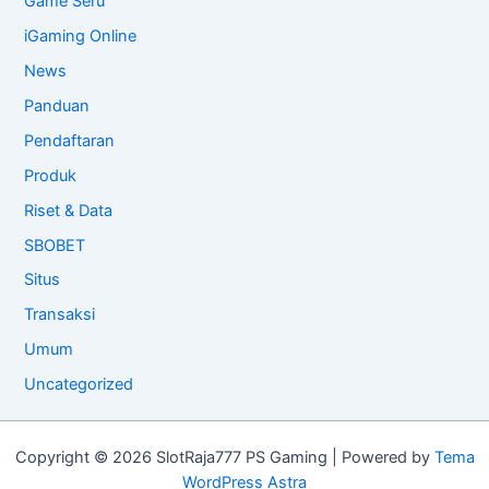
Game Seru
iGaming Online
News
Panduan
Pendaftaran
Produk
Riset & Data
SBOBET
Situs
Transaksi
Umum
Uncategorized
Copyright © 2026 SlotRaja777 PS Gaming | Powered by
Tema
WordPress Astra