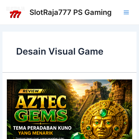
Lewati
Main
ke
SlotRaja777 PS Gaming
Men
konten
Desain Visual Game
Review
Aztec
Gems:
Tema
Peradaban
Kuno
yang
Menarik