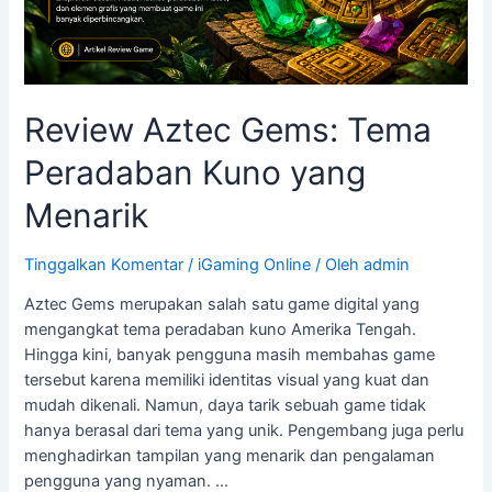
Review Aztec Gems: Tema
Peradaban Kuno yang
Menarik
Tinggalkan Komentar
/
iGaming Online
/ Oleh
admin
Aztec Gems merupakan salah satu game digital yang
mengangkat tema peradaban kuno Amerika Tengah.
Hingga kini, banyak pengguna masih membahas game
tersebut karena memiliki identitas visual yang kuat dan
mudah dikenali. Namun, daya tarik sebuah game tidak
hanya berasal dari tema yang unik. Pengembang juga perlu
menghadirkan tampilan yang menarik dan pengalaman
pengguna yang nyaman. …