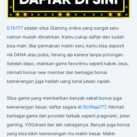
GTA777
adalah situs iGaming online yang sangat seru
namun mudah dimainkan. Kamu cukup daftar dan sudah
bisa main. Biar permainan makin seru, kamu bisa deposit
via DANA atau pulsa, tenang aja karena tanpa potongan.
Setelah depo, mainkan game favoritmu seperti kakek zeus,
nikmati bonus new member dan berbagai bonus
kemenangan juga hadiah uang tunai jutaan rupiah.
Situs game yang memberikan banyak sekali bonus juga
kemenangan besar, daftar segera di
SlotRaja777
. Nikmati
berbagai game dari provider terbaik seperti pragmatic, joker
gaming, YGGdrasil dan lain sebagainya. Banyak juga bonus
yang bisa bikin kemenangan mu makin besar. Makin