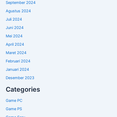
September 2024
Agustus 2024
Juli 2024
Juni 2024
Mei 2024
April 2024
Maret 2024
Februari 2024
Januari 2024
Desember 2023
Categories
Game PC
Game PS