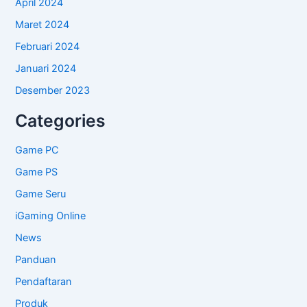
April 2024
Maret 2024
Februari 2024
Januari 2024
Desember 2023
Categories
Game PC
Game PS
Game Seru
iGaming Online
News
Panduan
Pendaftaran
Produk