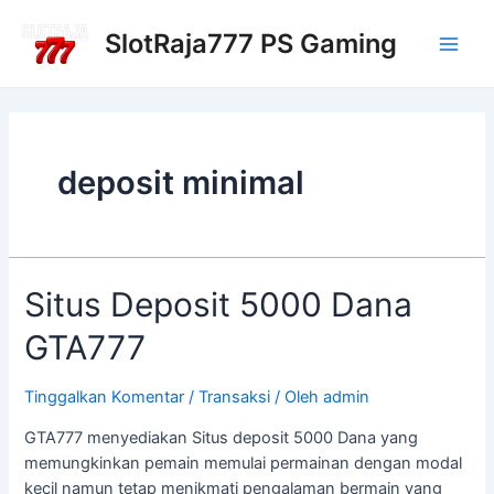
Lewati
Main
ke
SlotRaja777 PS Gaming
Men
konten
deposit minimal
Situs
Situs Deposit 5000 Dana
Deposit
GTA777
5000
Dana
GTA777
Tinggalkan Komentar
/
Transaksi
/ Oleh
admin
GTA777 menyediakan Situs deposit 5000 Dana yang
memungkinkan pemain memulai permainan dengan modal
kecil namun tetap menikmati pengalaman bermain yang