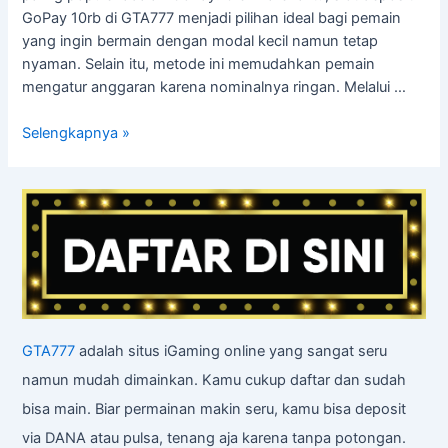
Cepat
GoPay 10rb di GTA777 menjadi pilihan ideal bagi pemain
yang ingin bermain dengan modal kecil namun tetap
nyaman. Selain itu, metode ini memudahkan pemain
mengatur anggaran karena nominalnya ringan. Melalui …
Selengkapnya »
GTA777
adalah situs iGaming online yang sangat seru
namun mudah dimainkan. Kamu cukup daftar dan sudah
bisa main. Biar permainan makin seru, kamu bisa deposit
via DANA atau pulsa, tenang aja karena tanpa potongan.