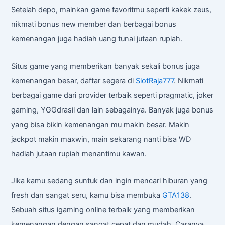
Setelah depo, mainkan game favoritmu seperti kakek zeus,
nikmati bonus new member dan berbagai bonus
kemenangan juga hadiah uang tunai jutaan rupiah.
Situs game yang memberikan banyak sekali bonus juga
kemenangan besar, daftar segera di
SlotRaja777
. Nikmati
berbagai game dari provider terbaik seperti pragmatic, joker
gaming, YGGdrasil dan lain sebagainya. Banyak juga bonus
yang bisa bikin kemenangan mu makin besar. Makin
jackpot makin maxwin, main sekarang nanti bisa WD
hadiah jutaan rupiah menantimu kawan.
Jika kamu sedang suntuk dan ingin mencari hiburan yang
fresh dan sangat seru, kamu bisa membuka
GTA138
.
Sebuah situs igaming online terbaik yang memberikan
kemenangan dengan sangat cepat dan mudah. Caranya