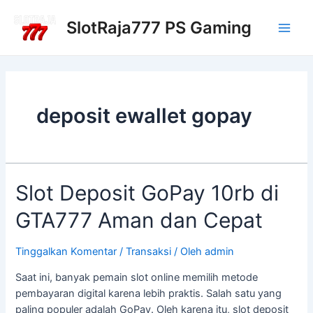
Lewati
Main
ke
SlotRaja777 PS Gaming
Men
konten
deposit ewallet gopay
Slot
Slot Deposit GoPay 10rb di
Deposit
GTA777 Aman dan Cepat
GoPay
10rb
di
Tinggalkan Komentar
/
Transaksi
/ Oleh
admin
GTA777
Saat ini, banyak pemain slot online memilih metode
Aman
pembayaran digital karena lebih praktis. Salah satu yang
dan
paling populer adalah GoPay. Oleh karena itu, slot deposit