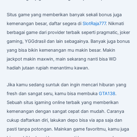
Situs game yang memberikan banyak sekali bonus juga
kemenangan besar, daftar segera di
SlotRaja777
. Nikmati
berbagai game dari provider terbaik seperti pragmatic, joker
gaming, YGGdrasil dan lain sebagainya. Banyak juga bonus
yang bisa bikin kemenangan mu makin besar. Makin
jackpot makin maxwin, main sekarang nanti bisa WD
hadiah jutaan rupiah menantimu kawan.
Jika kamu sedang suntuk dan ingin mencari hiburan yang
fresh dan sangat seru, kamu bisa membuka
GTA138
.
Sebuah situs igaming online terbaik yang memberikan
kemenangan dengan sangat cepat dan mudah. Caranya
cukup daftarkan diri, lakukan depo bisa via apa saja dan
pasti tanpa potongan. Mainkan game favoritmu, kamu juga