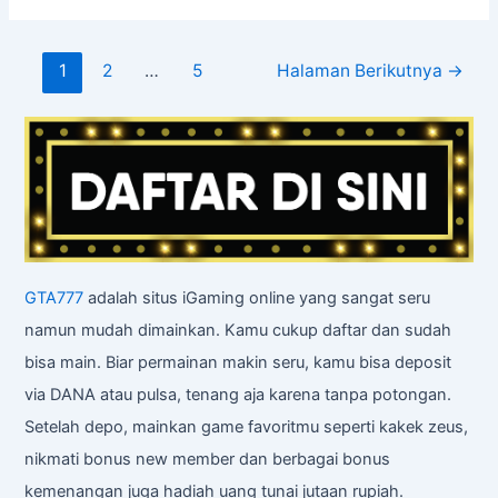
1
2
…
5
Halaman Berikutnya
→
GTA777
adalah situs iGaming online yang sangat seru
namun mudah dimainkan. Kamu cukup daftar dan sudah
bisa main. Biar permainan makin seru, kamu bisa deposit
via DANA atau pulsa, tenang aja karena tanpa potongan.
Setelah depo, mainkan game favoritmu seperti kakek zeus,
nikmati bonus new member dan berbagai bonus
kemenangan juga hadiah uang tunai jutaan rupiah.