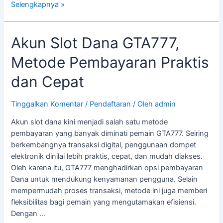
Selengkapnya »
Akun
Akun Slot Dana GTA777,
Slot
Metode Pembayaran Praktis
Dana
GTA777,
dan Cepat
Metode
Pembayaran
Tinggalkan Komentar
/
Pendaftaran
/ Oleh
admin
Praktis
dan
Akun slot dana kini menjadi salah satu metode
Cepat
pembayaran yang banyak diminati pemain GTA777. Seiring
berkembangnya transaksi digital, penggunaan dompet
elektronik dinilai lebih praktis, cepat, dan mudah diakses.
Oleh karena itu, GTA777 menghadirkan opsi pembayaran
Dana untuk mendukung kenyamanan pengguna. Selain
mempermudah proses transaksi, metode ini juga memberi
fleksibilitas bagi pemain yang mengutamakan efisiensi.
Dengan …