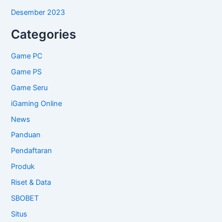
Desember 2023
Categories
Game PC
Game PS
Game Seru
iGaming Online
News
Panduan
Pendaftaran
Produk
Riset & Data
SBOBET
Situs