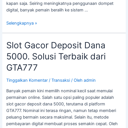
kapan saja. Seiring meningkatnya penggunaan dompet
digital, banyak pemain beralih ke sistem …
Selengkapnya »
Slot
Slot Gacor Deposit Dana
Gacor
5000. Solusi Terbaik dari
Deposit
Dana
GTA777
5000.
Solusi
Tinggalkan Komentar
/
Transaksi
/ Oleh
admin
Terbaik
dari
Banyak pemain kini memilih nominal kecil saat memulai
GTA777
permainan online. Salah satu opsi paling populer adalah
slot gacor deposit dana 5000, terutama di platform
GTA777. Nominal ini terasa ringan, namun tetap memberi
peluang bermain secara maksimal. Selain itu, metode
pembayaran digital membuat proses semakin cepat. Oleh