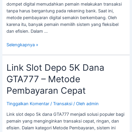
dompet digital memudahkan pemain melakukan transaksi
tanpa harus bergantung pada rekening bank. Saat ini,
metode pembayaran digital semakin berkembang. Oleh
karena itu, banyak pemain memilih sistem yang fleksibel
dan efisien. Dalam …
Selengkapnya »
Link
Link Slot Depo 5K Dana
Slot
GTA777 – Metode
Depo
5K
Pembayaran Cepat
Dana
GTA777
Tinggalkan Komentar
/
Transaksi
/ Oleh
admin
–
Metode
Link slot depo 5k dana GTA777 menjadi solusi populer bagi
Pembayaran
pemain yang menginginkan transaksi cepat, ringan, dan
Cepat
efisien. Dalam kategori Metode Pembayaran, sistem ini