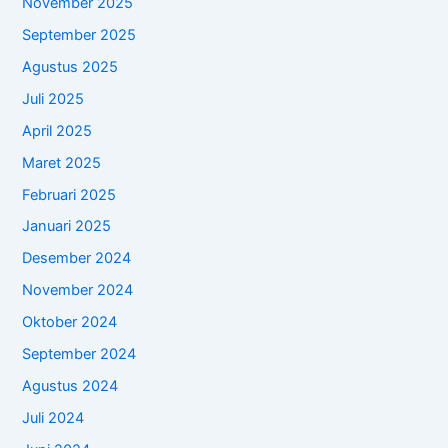
November 2025
September 2025
Agustus 2025
Juli 2025
April 2025
Maret 2025
Februari 2025
Januari 2025
Desember 2024
November 2024
Oktober 2024
September 2024
Agustus 2024
Juli 2024