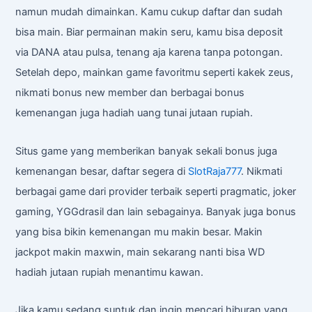
namun mudah dimainkan. Kamu cukup daftar dan sudah
bisa main. Biar permainan makin seru, kamu bisa deposit
via DANA atau pulsa, tenang aja karena tanpa potongan.
Setelah depo, mainkan game favoritmu seperti kakek zeus,
nikmati bonus new member dan berbagai bonus
kemenangan juga hadiah uang tunai jutaan rupiah.
Situs game yang memberikan banyak sekali bonus juga
kemenangan besar, daftar segera di
SlotRaja777
. Nikmati
berbagai game dari provider terbaik seperti pragmatic, joker
gaming, YGGdrasil dan lain sebagainya. Banyak juga bonus
yang bisa bikin kemenangan mu makin besar. Makin
jackpot makin maxwin, main sekarang nanti bisa WD
hadiah jutaan rupiah menantimu kawan.
Jika kamu sedang suntuk dan ingin mencari hiburan yang