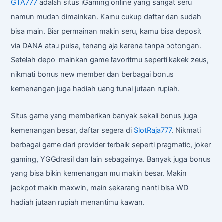
GTA777
adalah situs iGaming online yang sangat seru
namun mudah dimainkan. Kamu cukup daftar dan sudah
bisa main. Biar permainan makin seru, kamu bisa deposit
via DANA atau pulsa, tenang aja karena tanpa potongan.
Setelah depo, mainkan game favoritmu seperti kakek zeus,
nikmati bonus new member dan berbagai bonus
kemenangan juga hadiah uang tunai jutaan rupiah.
Situs game yang memberikan banyak sekali bonus juga
kemenangan besar, daftar segera di
SlotRaja777
. Nikmati
berbagai game dari provider terbaik seperti pragmatic, joker
gaming, YGGdrasil dan lain sebagainya. Banyak juga bonus
yang bisa bikin kemenangan mu makin besar. Makin
jackpot makin maxwin, main sekarang nanti bisa WD
hadiah jutaan rupiah menantimu kawan.