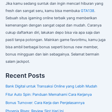
Jika kamu sedang suntuk dan ingin mencari hiburan yang
fresh dan sangat seru, kamu bisa membuka
GTA138
.
Sebuah situs igaming online terbaik yang memberikan
kemenangan dengan sangat cepat dan mudah. Caranya
cukup daftarkan diri, lakukan depo bisa via apa saja dan
pasti tanpa potongan. Mainkan game favoritmu, kamu juga
bisa ambil berbagai bonus seperti bonus new member,
bonus mingguan dan lain sebagainya. Selamat bermain
salam jackpot.
Recent Posts
Bank Digital untuk Transaksi Online yang Lebih Mudah
Fitur Auto Spin: Panduan Memahami Cara Kerjanya
Bonus Turnover: Cara Kerja dan Penjelasannya
Phoenix Rises: Review Slot Hari Ini