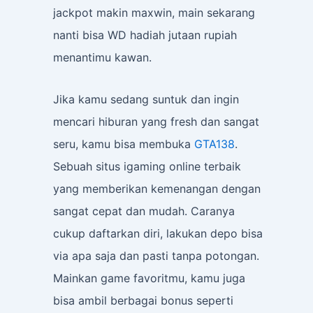
jackpot makin maxwin, main sekarang
nanti bisa WD hadiah jutaan rupiah
menantimu kawan.
Jika kamu sedang suntuk dan ingin
mencari hiburan yang fresh dan sangat
seru, kamu bisa membuka
GTA138
.
Sebuah situs igaming online terbaik
yang memberikan kemenangan dengan
sangat cepat dan mudah. Caranya
cukup daftarkan diri, lakukan depo bisa
via apa saja dan pasti tanpa potongan.
Mainkan game favoritmu, kamu juga
bisa ambil berbagai bonus seperti