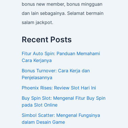
bonus new member, bonus mingguan
dan lain sebagainya. Selamat bermain
salam jackpot.
Recent Posts
Fitur Auto Spin: Panduan Memahami
Cara Kerjanya
Bonus Turnover: Cara Kerja dan
Penjelasannya
Phoenix Rises: Review Slot Hari Ini
Buy Spin Slot: Mengenal Fitur Buy Spin
pada Slot Online
Simbol Scatter: Mengenal Fungsinya
dalam Desain Game