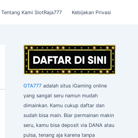
Tentang Kami SlotRaja777
Kebijakan Privasi
GTA777
adalah situs iGaming online
yang sangat seru namun mudah
dimainkan. Kamu cukup daftar dan
sudah bisa main. Biar permainan makin
seru, kamu bisa deposit via DANA atau
pulsa, tenang aja karena tanpa