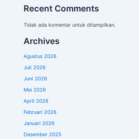
Recent Comments
Tidak ada komentar untuk ditampilkan.
Archives
Agustus 2026
Juli 2026
Juni 2026
Mei 2026
April 2026
Februari 2026
Januari 2026
Desember 2025