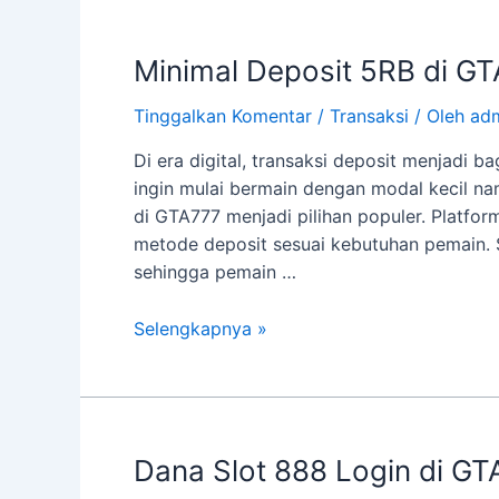
Minimal
Minimal Deposit 5RB di G
Deposit
Tinggalkan Komentar
/
Transaksi
/ Oleh
ad
5RB
di
Di era digital, transaksi deposit menjadi 
GTA777:
ingin mulai bermain dengan modal kecil na
Panduan
di GTA777 menjadi pilihan populer. Platf
Lengkap
metode deposit sesuai kebutuhan pemain. 
sehingga pemain …
Selengkapnya »
Dana
Dana Slot 888 Login di GT
Slot