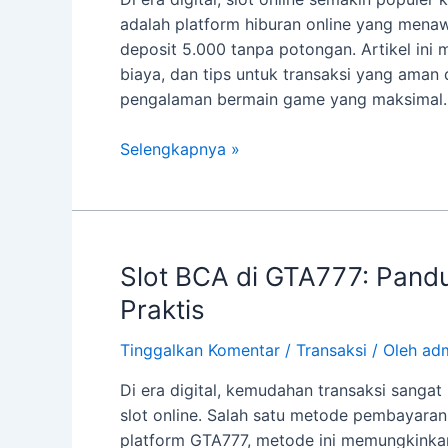
5000
adalah platform hiburan online yang menawa
Tanpa
deposit 5.000 tanpa potongan. Artikel ini
Potongan
biaya, dan tips untuk transaksi yang am
pengalaman bermain game yang maksimal
Selengkapnya »
Slot
Slot BCA di GTA777: Pand
BCA
Praktis
di
GTA777:
Tinggalkan Komentar
/
Transaksi
/ Oleh
ad
Panduan
Di era digital, kemudahan transaksi sangat
Lengkap
slot online. Salah satu metode pembayaran
Deposit
platform GTA777, metode ini memungkinka
Aman