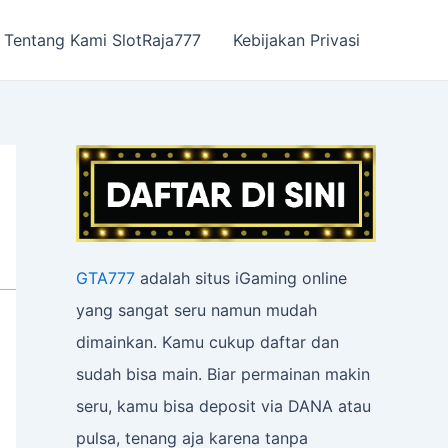
Tentang Kami SlotRaja777
Kebijakan Privasi
GTA777
adalah situs iGaming online
yang sangat seru namun mudah
dimainkan. Kamu cukup daftar dan
sudah bisa main. Biar permainan makin
seru, kamu bisa deposit via DANA atau
pulsa, tenang aja karena tanpa