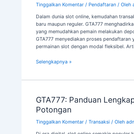
Tinggalkan Komentar
/
Pendaftaran
/ Oleh
888
Login
Dalam dunia slot online, kemudahan transa
di
baru maupun reguler. GTA777 menghadirka
GTA777:
yang memudahkan pemain melakukan deposi
Segera
GTA777 menyediakan proses pendaftaran y
Daftar
permainan slot dengan modal fleksibel. Arti
dan
Deposit
Selengkapnya »
GTA777:
GTA777: Panduan Lengkap
Panduan
Potongan
Lengkap
Slot
Tinggalkan Komentar
/
Transaksi
/ Oleh
ad
Deposit
Di era digital, slot online semakin populer