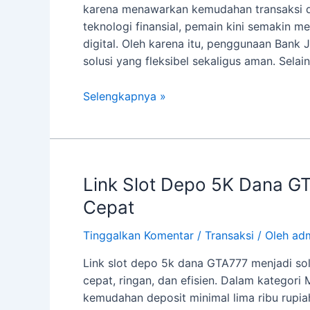
–
karena menawarkan kemudahan transaksi di
Metode
teknologi finansial, pemain kini semakin 
Transaksi
digital. Oleh karena itu, penggunaan Bank
Cepat
solusi yang fleksibel sekaligus aman. Selai
Selengkapnya »
Link
Link Slot Depo 5K Dana 
Slot
Cepat
Depo
5K
Tinggalkan Komentar
/
Transaksi
/ Oleh
ad
Dana
Link slot depo 5k dana GTA777 menjadi sol
GTA777
cepat, ringan, dan efisien. Dalam kategor
–
kemudahan deposit minimal lima ribu rupiah
Metode