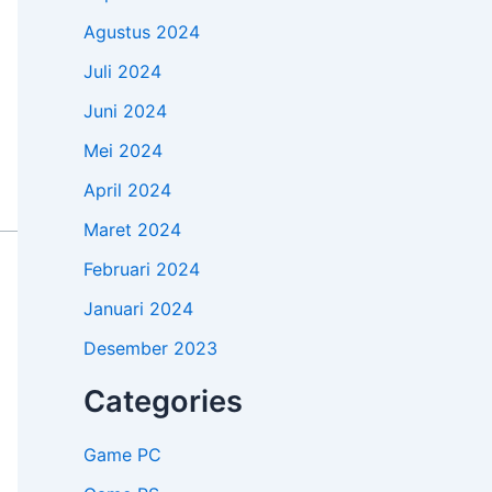
Agustus 2024
Juli 2024
Juni 2024
Mei 2024
April 2024
Maret 2024
Februari 2024
Januari 2024
Desember 2023
Categories
Game PC