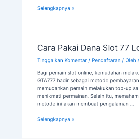
Selengkapnya »
Cara
Cara Pakai Dana Slot 77 L
Pakai
Tinggalkan Komentar
/
Pendaftaran
/ Oleh
Dana
Slot
Bagi pemain slot online, kemudahan melakuk
77
GTA777 hadir sebagai metode pembayaran y
Login
memudahkan pemain melakukan top-up sal
di
menikmati permainan. Selain itu, memahami
GTA777
metode ini akan membuat pengalaman …
Selengkapnya »