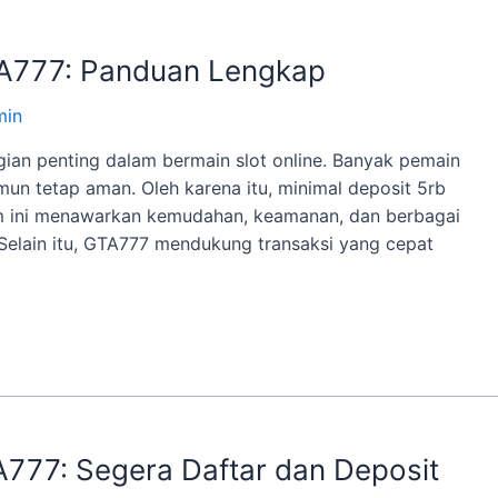
TA777: Panduan Lengkap
min
bagian penting dalam bermain slot online. Banyak pemain
mun tetap aman. Oleh karena itu, minimal deposit 5rb
orm ini menawarkan kemudahan, keamanan, dan berbagai
Selain itu, GTA777 mendukung transaksi yang cepat
A777: Segera Daftar dan Deposit