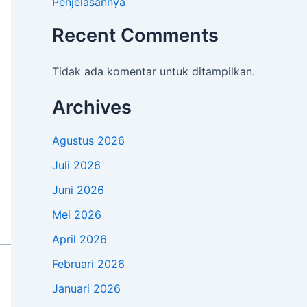
Penjelasannya
Recent Comments
Tidak ada komentar untuk ditampilkan.
Archives
Agustus 2026
Juli 2026
Juni 2026
Mei 2026
April 2026
Februari 2026
Januari 2026