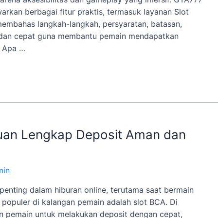
rkan berbagai fitur praktis, termasuk layanan Slot
 membahas langkah-langkah, persyaratan, batasan,
an dan cepat guna membantu pemain mendapatkan
. Apa …
uan Lengkap Deposit Aman dan
min
 penting dalam hiburan online, terutama saat bermain
 populer di kalangan pemain adalah slot BCA. Di
n pemain untuk melakukan deposit dengan cepat,