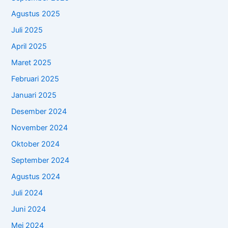
Agustus 2025
Juli 2025
April 2025
Maret 2025
Februari 2025
Januari 2025
Desember 2024
November 2024
Oktober 2024
September 2024
Agustus 2024
Juli 2024
Juni 2024
Mei 2024