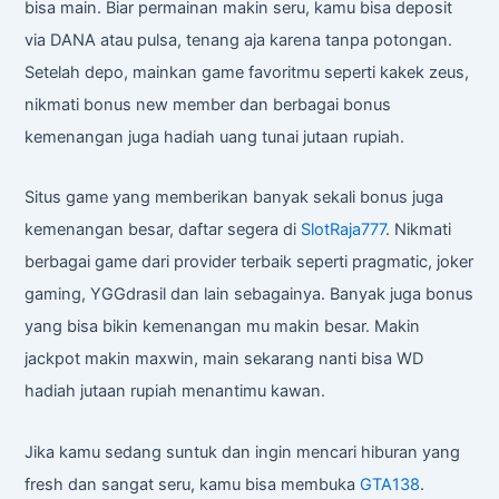
bisa main. Biar permainan makin seru, kamu bisa deposit
via DANA atau pulsa, tenang aja karena tanpa potongan.
Setelah depo, mainkan game favoritmu seperti kakek zeus,
nikmati bonus new member dan berbagai bonus
kemenangan juga hadiah uang tunai jutaan rupiah.
Situs game yang memberikan banyak sekali bonus juga
kemenangan besar, daftar segera di
SlotRaja777
. Nikmati
berbagai game dari provider terbaik seperti pragmatic, joker
gaming, YGGdrasil dan lain sebagainya. Banyak juga bonus
yang bisa bikin kemenangan mu makin besar. Makin
jackpot makin maxwin, main sekarang nanti bisa WD
hadiah jutaan rupiah menantimu kawan.
Jika kamu sedang suntuk dan ingin mencari hiburan yang
fresh dan sangat seru, kamu bisa membuka
GTA138
.