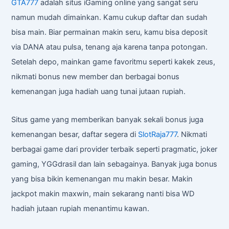
GTA777
adalah situs iGaming online yang sangat seru
namun mudah dimainkan. Kamu cukup daftar dan sudah
bisa main. Biar permainan makin seru, kamu bisa deposit
via DANA atau pulsa, tenang aja karena tanpa potongan.
Setelah depo, mainkan game favoritmu seperti kakek zeus,
nikmati bonus new member dan berbagai bonus
kemenangan juga hadiah uang tunai jutaan rupiah.
Situs game yang memberikan banyak sekali bonus juga
kemenangan besar, daftar segera di
SlotRaja777
. Nikmati
berbagai game dari provider terbaik seperti pragmatic, joker
gaming, YGGdrasil dan lain sebagainya. Banyak juga bonus
yang bisa bikin kemenangan mu makin besar. Makin
jackpot makin maxwin, main sekarang nanti bisa WD
hadiah jutaan rupiah menantimu kawan.