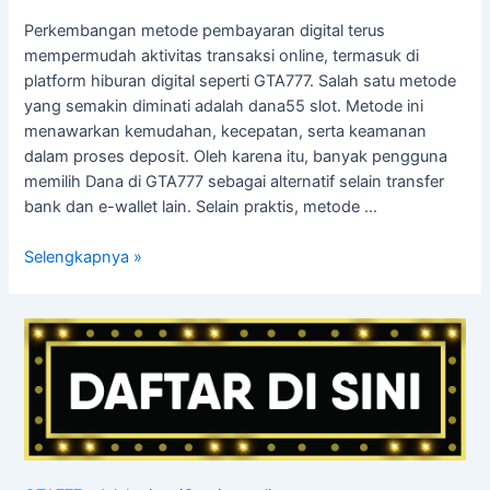
Minimal,
Perkembangan metode pembayaran digital terus
dan
mempermudah aktivitas transaksi online, termasuk di
Kelebihannya
platform hiburan digital seperti GTA777. Salah satu metode
yang semakin diminati adalah dana55 slot. Metode ini
menawarkan kemudahan, kecepatan, serta keamanan
dalam proses deposit. Oleh karena itu, banyak pengguna
memilih Dana di GTA777 sebagai alternatif selain transfer
bank dan e-wallet lain. Selain praktis, metode …
Selengkapnya »