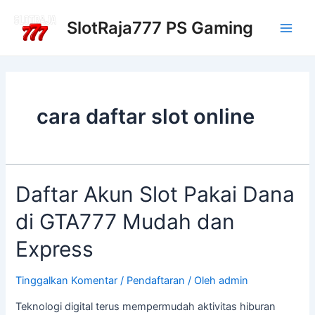
Lewati
Main
ke
SlotRaja777 PS Gaming
Men
konten
cara daftar slot online
Daftar
Daftar Akun Slot Pakai Dana
Akun
di GTA777 Mudah dan
Slot
Pakai
Express
Dana
di
Tinggalkan Komentar
/
Pendaftaran
/ Oleh
admin
GTA777
Mudah
Teknologi digital terus mempermudah aktivitas hiburan