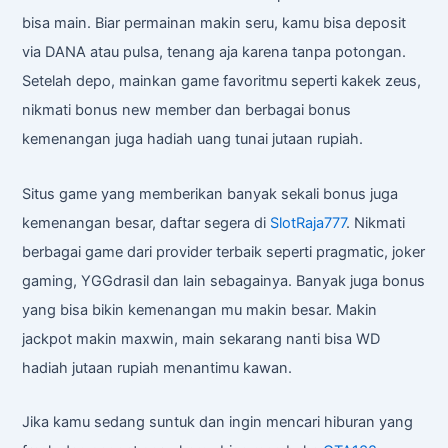
bisa main. Biar permainan makin seru, kamu bisa deposit
via DANA atau pulsa, tenang aja karena tanpa potongan.
Setelah depo, mainkan game favoritmu seperti kakek zeus,
nikmati bonus new member dan berbagai bonus
kemenangan juga hadiah uang tunai jutaan rupiah.
Situs game yang memberikan banyak sekali bonus juga
kemenangan besar, daftar segera di
SlotRaja777
. Nikmati
berbagai game dari provider terbaik seperti pragmatic, joker
gaming, YGGdrasil dan lain sebagainya. Banyak juga bonus
yang bisa bikin kemenangan mu makin besar. Makin
jackpot makin maxwin, main sekarang nanti bisa WD
hadiah jutaan rupiah menantimu kawan.
Jika kamu sedang suntuk dan ingin mencari hiburan yang