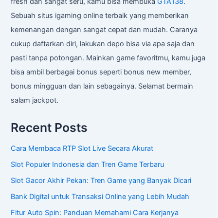
fresh dan sangat seru, kamu bisa membuka
GTA138
.
Sebuah situs igaming online terbaik yang memberikan
kemenangan dengan sangat cepat dan mudah. Caranya
cukup daftarkan diri, lakukan depo bisa via apa saja dan
pasti tanpa potongan. Mainkan game favoritmu, kamu juga
bisa ambil berbagai bonus seperti bonus new member,
bonus mingguan dan lain sebagainya. Selamat bermain
salam jackpot.
Recent Posts
Cara Membaca RTP Slot Live Secara Akurat
Slot Populer Indonesia dan Tren Game Terbaru
Slot Gacor Akhir Pekan: Tren Game yang Banyak Dicari
Bank Digital untuk Transaksi Online yang Lebih Mudah
Fitur Auto Spin: Panduan Memahami Cara Kerjanya