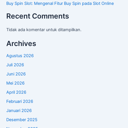
Buy Spin Slot: Mengenal Fitur Buy Spin pada Slot Online
Recent Comments
Tidak ada komentar untuk ditampilkan.
Archives
Agustus 2026
Juli 2026
Juni 2026
Mei 2026
April 2026
Februari 2026
Januari 2026
Desember 2025