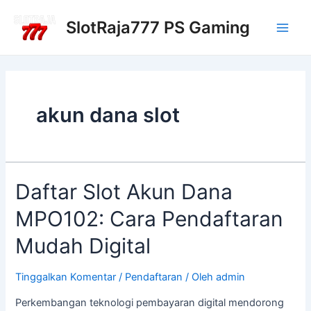
Lewati
Main
ke
SlotRaja777 PS Gaming
Men
konten
akun dana slot
Daftar
Daftar Slot Akun Dana
Slot
MPO102: Cara Pendaftaran
Akun
Dana
Mudah Digital
MPO102:
Cara
Tinggalkan Komentar
/
Pendaftaran
/ Oleh
admin
Pendaftaran
Mudah
Perkembangan teknologi pembayaran digital mendorong