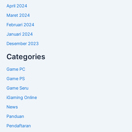
April 2024
Maret 2024
Februari 2024
Januari 2024
Desember 2023
Categories
Game PC
Game PS
Game Seru
iGaming Online
News
Panduan
Pendaftaran