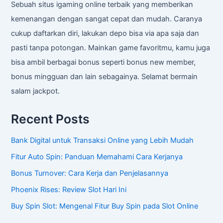
Sebuah situs igaming online terbaik yang memberikan
kemenangan dengan sangat cepat dan mudah. Caranya
cukup daftarkan diri, lakukan depo bisa via apa saja dan
pasti tanpa potongan. Mainkan game favoritmu, kamu juga
bisa ambil berbagai bonus seperti bonus new member,
bonus mingguan dan lain sebagainya. Selamat bermain
salam jackpot.
Recent Posts
Bank Digital untuk Transaksi Online yang Lebih Mudah
Fitur Auto Spin: Panduan Memahami Cara Kerjanya
Bonus Turnover: Cara Kerja dan Penjelasannya
Phoenix Rises: Review Slot Hari Ini
Buy Spin Slot: Mengenal Fitur Buy Spin pada Slot Online