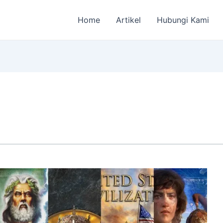
Home
Artikel
Hubungi Kami