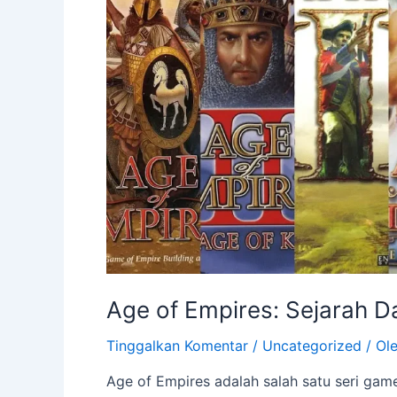
Dari
Awal
Hingga
Versi
Terbaru
Age of Empires: Sejarah D
Tinggalkan Komentar
/
Uncategorized
/ Ol
Age of Empires adalah salah satu seri game 