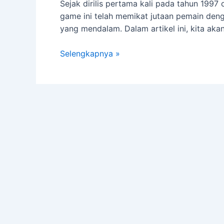
Sejak dirilis pertama kali pada tahun 1997
game ini telah memikat jutaan pemain deng
yang mendalam. Dalam artikel ini, kita aka
Selengkapnya »