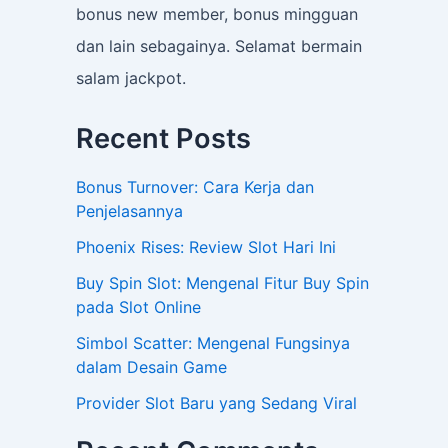
bonus new member, bonus mingguan
dan lain sebagainya. Selamat bermain
salam jackpot.
Recent Posts
Bonus Turnover: Cara Kerja dan
Penjelasannya
Phoenix Rises: Review Slot Hari Ini
Buy Spin Slot: Mengenal Fitur Buy Spin
pada Slot Online
Simbol Scatter: Mengenal Fungsinya
dalam Desain Game
Provider Slot Baru yang Sedang Viral