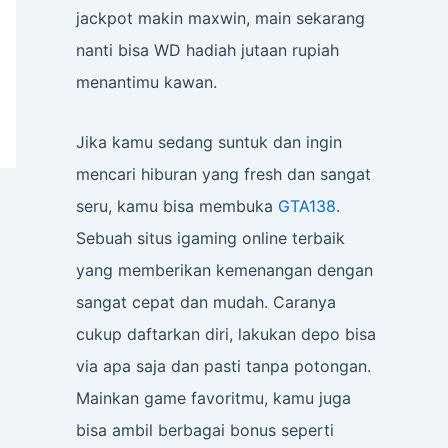
jackpot makin maxwin, main sekarang
nanti bisa WD hadiah jutaan rupiah
menantimu kawan.
Jika kamu sedang suntuk dan ingin
mencari hiburan yang fresh dan sangat
seru, kamu bisa membuka
GTA138
.
Sebuah situs igaming online terbaik
yang memberikan kemenangan dengan
sangat cepat dan mudah. Caranya
cukup daftarkan diri, lakukan depo bisa
via apa saja dan pasti tanpa potongan.
Mainkan game favoritmu, kamu juga
bisa ambil berbagai bonus seperti