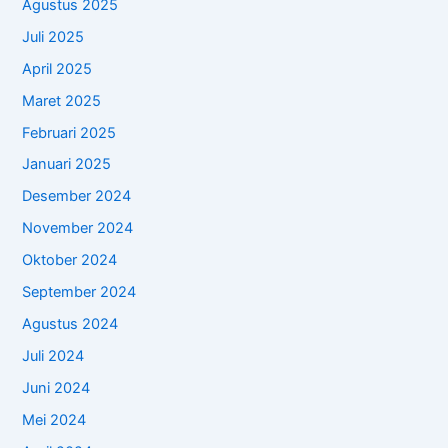
Agustus 2025
Juli 2025
April 2025
Maret 2025
Februari 2025
Januari 2025
Desember 2024
November 2024
Oktober 2024
September 2024
Agustus 2024
Juli 2024
Juni 2024
Mei 2024