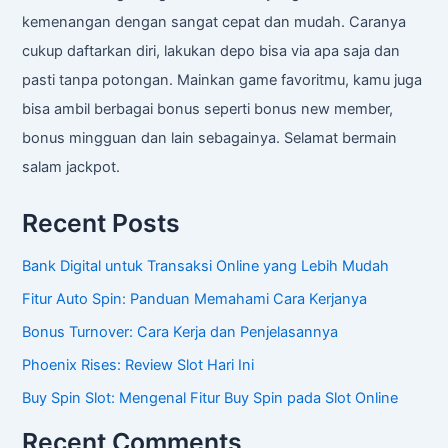
kemenangan dengan sangat cepat dan mudah. Caranya
cukup daftarkan diri, lakukan depo bisa via apa saja dan
pasti tanpa potongan. Mainkan game favoritmu, kamu juga
bisa ambil berbagai bonus seperti bonus new member,
bonus mingguan dan lain sebagainya. Selamat bermain
salam jackpot.
Recent Posts
Bank Digital untuk Transaksi Online yang Lebih Mudah
Fitur Auto Spin: Panduan Memahami Cara Kerjanya
Bonus Turnover: Cara Kerja dan Penjelasannya
Phoenix Rises: Review Slot Hari Ini
Buy Spin Slot: Mengenal Fitur Buy Spin pada Slot Online
Recent Comments