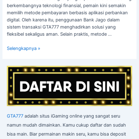
berkembangnya teknologi finansial, pemain kini semakin
memilih metode pembayaran berbasis aplikasi perbankan
digital. Oleh karena itu, penggunaan Bank Jago dalam
sistem transaksi GTA777 menghadirkan solusi yang
fleksibel sekaligus aman. Selain praktis, metode …
Selengkapnya »
GTA777
adalah situs iGaming online yang sangat seru
namun mudah dimainkan. Kamu cukup daftar dan sudah
bisa main. Biar permainan makin seru, kamu bisa deposit