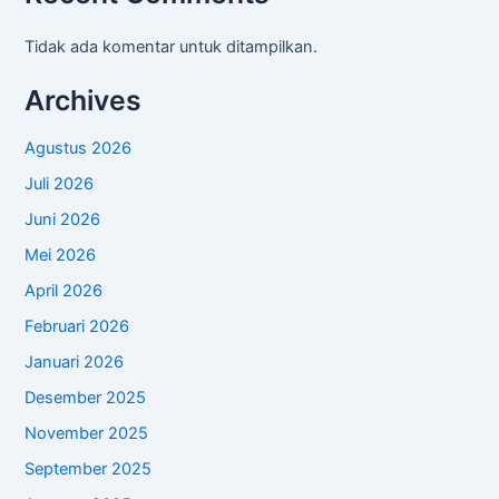
Tidak ada komentar untuk ditampilkan.
Archives
Agustus 2026
Juli 2026
Juni 2026
Mei 2026
April 2026
Februari 2026
Januari 2026
Desember 2025
November 2025
September 2025