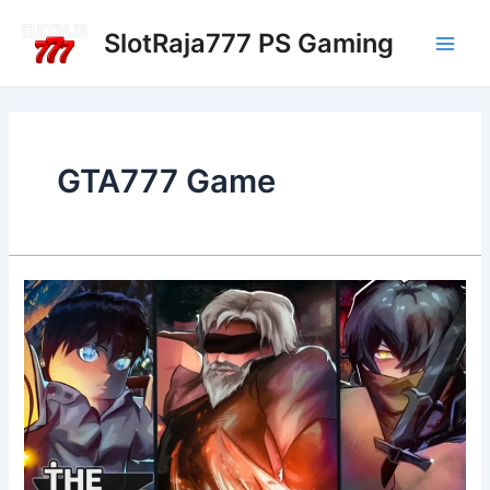
Lewati
Main
ke
SlotRaja777 PS Gaming
Men
konten
GTA777 Game
The
Forge
Roblox:
RPG
Crafting
dan
Pertarungan
Greget!