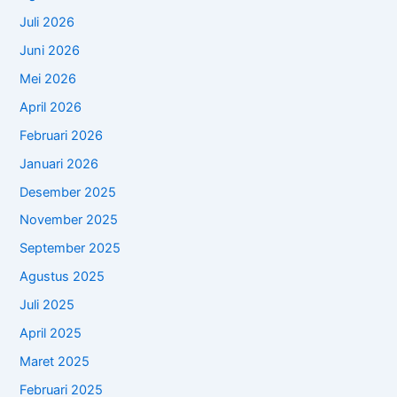
Juli 2026
Juni 2026
Mei 2026
April 2026
Februari 2026
Januari 2026
Desember 2025
November 2025
September 2025
Agustus 2025
Juli 2025
April 2025
Maret 2025
Februari 2025