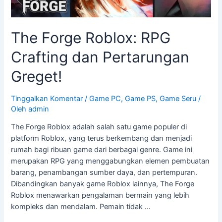
The Forge Roblox: RPG
Crafting dan Pertarungan
Greget!
Tinggalkan Komentar
/
Game PC
,
Game PS
,
Game Seru
/
Oleh
admin
The Forge Roblox adalah salah satu game populer di
platform Roblox, yang terus berkembang dan menjadi
rumah bagi ribuan game dari berbagai genre. Game ini
merupakan RPG yang menggabungkan elemen pembuatan
barang, penambangan sumber daya, dan pertempuran.
Dibandingkan banyak game Roblox lainnya, The Forge
Roblox menawarkan pengalaman bermain yang lebih
kompleks dan mendalam. Pemain tidak …