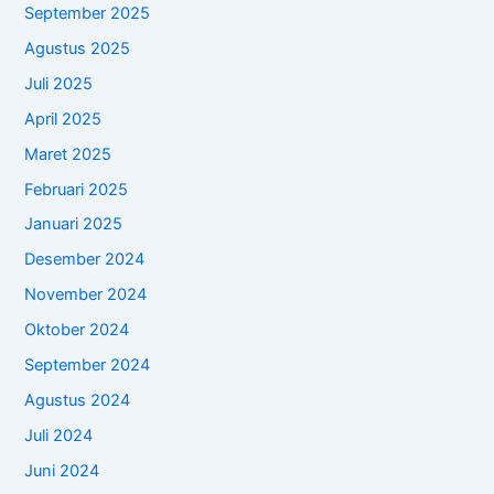
September 2025
Agustus 2025
Juli 2025
April 2025
Maret 2025
Februari 2025
Januari 2025
Desember 2024
November 2024
Oktober 2024
September 2024
Agustus 2024
Juli 2024
Juni 2024