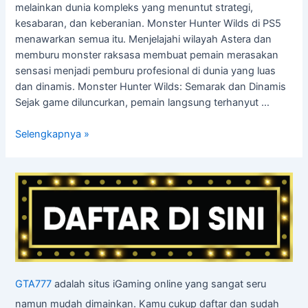
Monster
melainkan dunia kompleks yang menuntut strategi,
kesabaran, dan keberanian. Monster Hunter Wilds di PS5
menawarkan semua itu. Menjelajahi wilayah Astera dan
memburu monster raksasa membuat pemain merasakan
sensasi menjadi pemburu profesional di dunia yang luas
dan dinamis. Monster Hunter Wilds: Semarak dan Dinamis
Sejak game diluncurkan, pemain langsung terhanyut …
Selengkapnya »
GTA777
adalah situs iGaming online yang sangat seru
namun mudah dimainkan. Kamu cukup daftar dan sudah