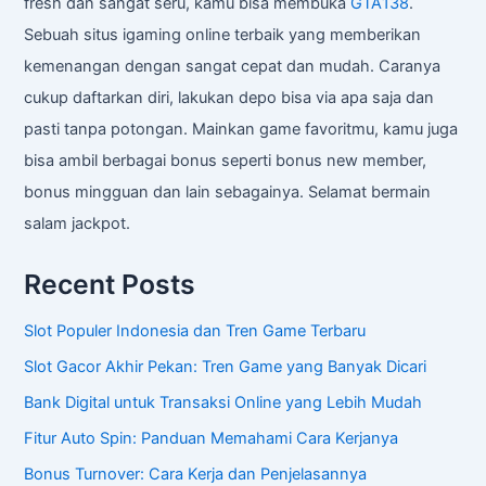
fresh dan sangat seru, kamu bisa membuka
GTA138
.
Sebuah situs igaming online terbaik yang memberikan
kemenangan dengan sangat cepat dan mudah. Caranya
cukup daftarkan diri, lakukan depo bisa via apa saja dan
pasti tanpa potongan. Mainkan game favoritmu, kamu juga
bisa ambil berbagai bonus seperti bonus new member,
bonus mingguan dan lain sebagainya. Selamat bermain
salam jackpot.
Recent Posts
Slot Populer Indonesia dan Tren Game Terbaru
Slot Gacor Akhir Pekan: Tren Game yang Banyak Dicari
Bank Digital untuk Transaksi Online yang Lebih Mudah
Fitur Auto Spin: Panduan Memahami Cara Kerjanya
Bonus Turnover: Cara Kerja dan Penjelasannya