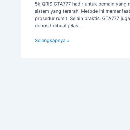
Praktis
5k QRIS GTA777 hadir untuk pemain yang m
Transaksi
sistem yang terarah. Metode ini memanfaa
di
prosedur rumit. Selain praktis, GTA777 jug
QRIS
deposit dibuat jelas …
GTA777
Selengkapnya »