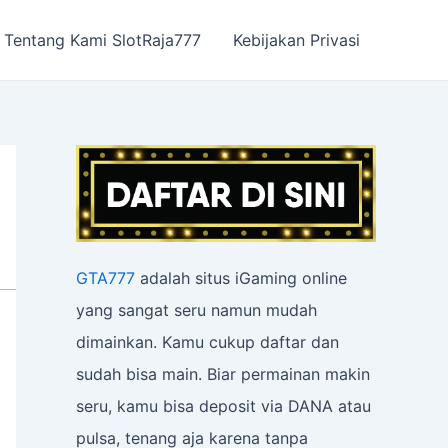
Tentang Kami SlotRaja777
Kebijakan Privasi
GTA777
adalah situs iGaming online
yang sangat seru namun mudah
dimainkan. Kamu cukup daftar dan
sudah bisa main. Biar permainan makin
seru, kamu bisa deposit via DANA atau
pulsa, tenang aja karena tanpa