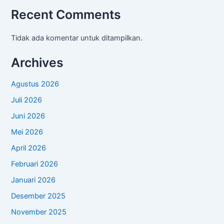
Recent Comments
Tidak ada komentar untuk ditampilkan.
Archives
Agustus 2026
Juli 2026
Juni 2026
Mei 2026
April 2026
Februari 2026
Januari 2026
Desember 2025
November 2025