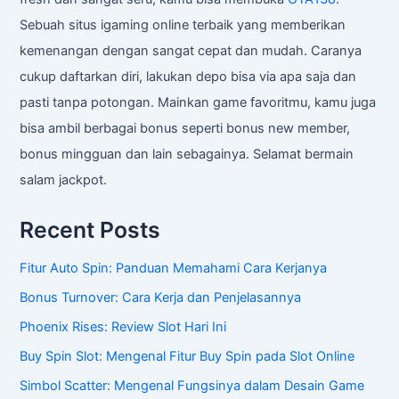
Sebuah situs igaming online terbaik yang memberikan
kemenangan dengan sangat cepat dan mudah. Caranya
cukup daftarkan diri, lakukan depo bisa via apa saja dan
pasti tanpa potongan. Mainkan game favoritmu, kamu juga
bisa ambil berbagai bonus seperti bonus new member,
bonus mingguan dan lain sebagainya. Selamat bermain
salam jackpot.
Recent Posts
Fitur Auto Spin: Panduan Memahami Cara Kerjanya
Bonus Turnover: Cara Kerja dan Penjelasannya
Phoenix Rises: Review Slot Hari Ini
Buy Spin Slot: Mengenal Fitur Buy Spin pada Slot Online
Simbol Scatter: Mengenal Fungsinya dalam Desain Game