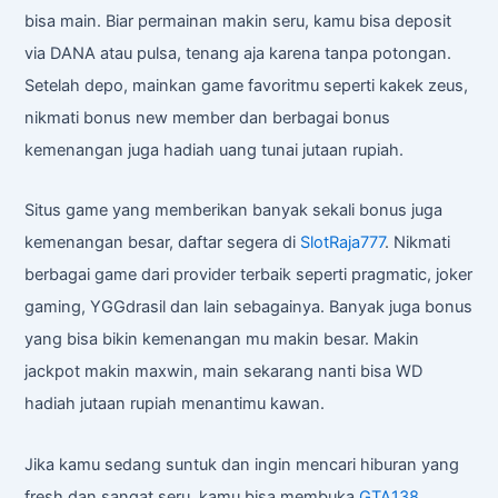
bisa main. Biar permainan makin seru, kamu bisa deposit
via DANA atau pulsa, tenang aja karena tanpa potongan.
Setelah depo, mainkan game favoritmu seperti kakek zeus,
nikmati bonus new member dan berbagai bonus
kemenangan juga hadiah uang tunai jutaan rupiah.
Situs game yang memberikan banyak sekali bonus juga
kemenangan besar, daftar segera di
SlotRaja777
. Nikmati
berbagai game dari provider terbaik seperti pragmatic, joker
gaming, YGGdrasil dan lain sebagainya. Banyak juga bonus
yang bisa bikin kemenangan mu makin besar. Makin
jackpot makin maxwin, main sekarang nanti bisa WD
hadiah jutaan rupiah menantimu kawan.
Jika kamu sedang suntuk dan ingin mencari hiburan yang
fresh dan sangat seru, kamu bisa membuka
GTA138
.