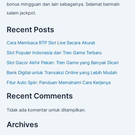
bonus mingguan dan lain sebagainya. Selamat bermain
salam jackpot.
Recent Posts
Cara Membaca RTP Slot Live Secara Akurat
Slot Populer Indonesia dan Tren Game Terbaru
Slot Gacor Akhir Pekan: Tren Game yang Banyak Dicari
Bank Digital untuk Transaksi Online yang Lebih Mudah
Fitur Auto Spin: Panduan Memahami Cara Kerjanya
Recent Comments
Tidak ada komentar untuk ditampilkan.
Archives