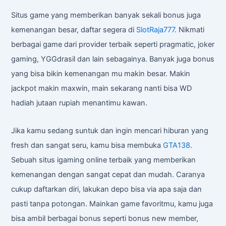
Situs game yang memberikan banyak sekali bonus juga
kemenangan besar, daftar segera di
SlotRaja777
. Nikmati
berbagai game dari provider terbaik seperti pragmatic, joker
gaming, YGGdrasil dan lain sebagainya. Banyak juga bonus
yang bisa bikin kemenangan mu makin besar. Makin
jackpot makin maxwin, main sekarang nanti bisa WD
hadiah jutaan rupiah menantimu kawan.
Jika kamu sedang suntuk dan ingin mencari hiburan yang
fresh dan sangat seru, kamu bisa membuka
GTA138
.
Sebuah situs igaming online terbaik yang memberikan
kemenangan dengan sangat cepat dan mudah. Caranya
cukup daftarkan diri, lakukan depo bisa via apa saja dan
pasti tanpa potongan. Mainkan game favoritmu, kamu juga
bisa ambil berbagai bonus seperti bonus new member,